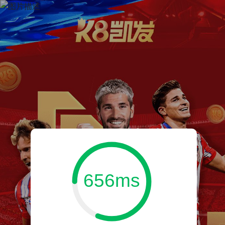
656ms